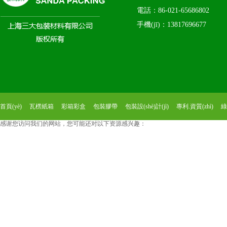
電話：86-021-65686802
手機(jī)：13817696677
首頁(yè)
瓦楞紙箱
彩箱彩盒
包裝膠帶
包裝設(shè)計(jì)
專利.資質(zhì)
綠
感谢您访问我们的网站，您可能还对以下资源感兴趣：