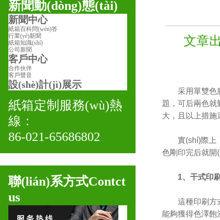
新聞動(dòng)態(tài)
新聞中心
紙箱百科問(wèn)答
行業(yè)新聞
文章出處
紙箱知識(shí)
公司新聞
客戶中心
合作伙伴
客戶聲音
設(shè)計(jì)展示
采用單雙色膠印
紙箱定制服務(wù)熱
題，可后兩色就難控
大，且以上措施還會(h
線：
86-021-65686802
實(shí)
色剛印完后就開(kā
1、干式印
聯(lián)系方式
Contct
us
這種印刷方式
能夠獲得色澤飽滿