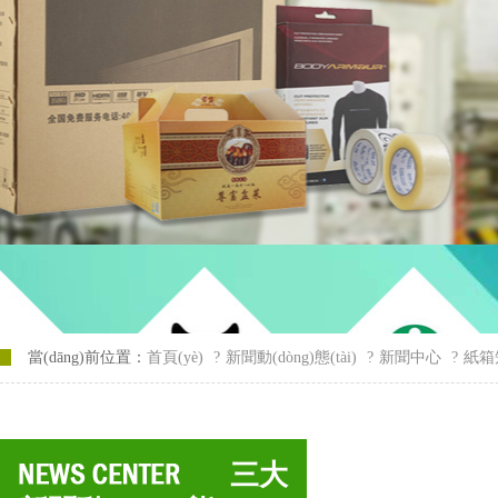
當(dāng)前位置：
首頁(yè)
?
新聞動(dòng)態(tài)
?
新聞中心
?
紙箱知
三大