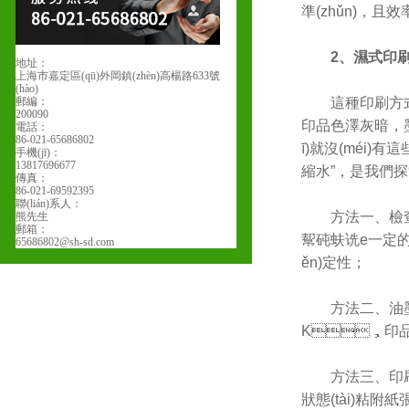
準(zhǔn)，且效
2、濕式印
地址：
上海市嘉定區(qū)外岡鎮(zhèn)高楊路633號
(hào)
郵編：
這種印刷方式節(
200090
印品色澤灰暗，墨
電話：
86-021-65686802
ī)就沒(méi)有這
手機(jī)：
13817696677
縮水”，是我們探
傳真：
86-021-69592395
聯(lián)系人：
方法一、檢
熊先生
郵箱：
幚砘蚨诜e一定的時
65686802@sh-sd.com
ěn)定性；
方法二、油墨
K，印品墨
方法三
狀態(tài)粘附紙