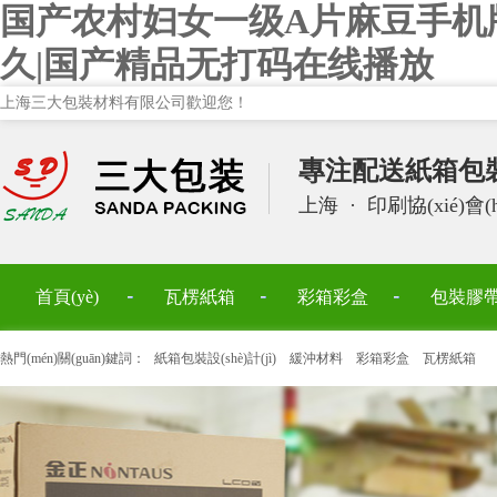
国产农村妇女一级A片麻豆手机
久|国产精品无打码在线播放
上海三大包裝材料有限公司歡迎您！
專注配送紙箱包裝設(
上海
·
印刷協(xié)會(
首頁(yè)
瓦楞紙箱
彩箱彩盒
包裝膠
熱門(mén)關(guān)鍵詞：
紙箱包裝設(shè)計(jì)
緩沖材料
彩箱彩盒
瓦楞紙箱