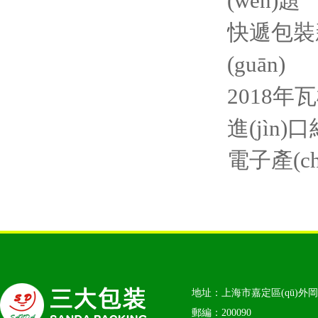
(wèn)題
快遞包裝新
(guān)
2018年瓦
進(jìn
電子產(ch
地址：上海市嘉定區(qū)外岡鎮(z
郵編：200090