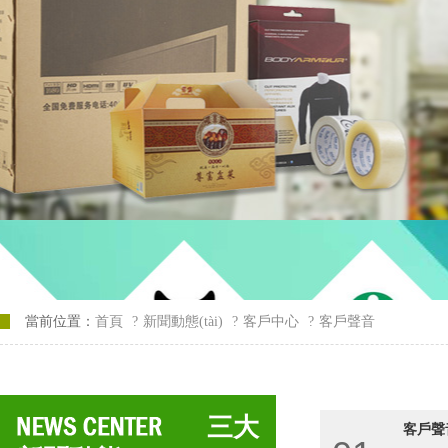
當前位置：
首頁
?
新聞動態(tài)
?
客戶中心
?
客戶聲音
三大
客戶聲