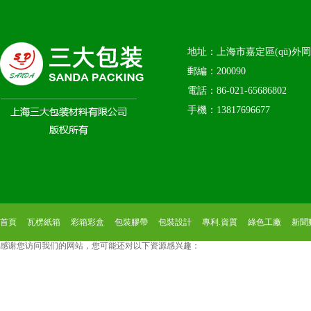
地址：上海市嘉定區(qū)外岡鎮
郵編：200090
電話：86-021-65686802
手機：13817696677
首頁
瓦楞紙箱
彩箱彩盒
包裝膠帶
包裝設計
專利.資質
綠色工廠
新聞動
感谢您访问我们的网站，您可能还对以下资源感兴趣：