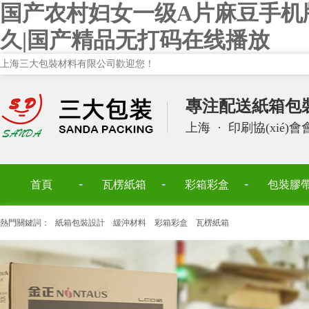
国产农村妇女一级A片麻豆手机
久|国产精品无打码在线播放
上海三大包裝材料有限公司歡迎您！
專注配送紙箱包
上海
·
印刷協(xié)
首頁
瓦楞紙箱
彩箱彩盒
包裝膠
熱門關鍵詞：
紙箱包裝設計
緩沖材料
彩箱彩盒
瓦楞紙箱