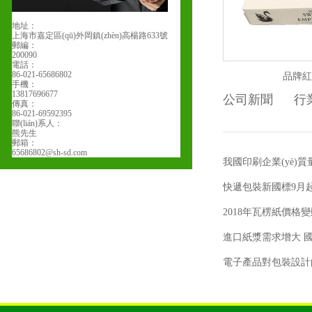
地址：
上海市嘉定區(qū)外岡鎮(zhèn)高楊路633號
郵編：
200090
電話：
86-021-65686802
品牌紅
手機：
13817696677
公司新聞
行業
傳真：
86-021-69592395
聯(lián)系人：
熊先生
郵箱：
65686802@sh-sd.com
我國印刷企業(yè)
快遞包裝新國標9月
2018年瓦楞紙價格
進口紙漿需求增大 
電子產品對包裝設計