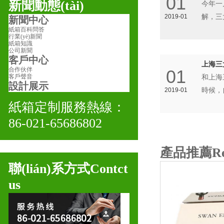
01
新聞動態(tài)
今年一
2019-01
解，三
新聞中心
紙箱百科問答
行業(yè)新聞
紙箱知識
公司新聞
客戶中心
上海三
合作伙伴
01
客戶聲音
和上海三
設計展示
2019-01
時候，
紙箱定制服務熱線：
86-021-65686802
產品推薦
R
聯(lián)系方式
Contct
us