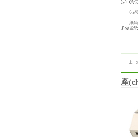
(yàn)貨
6,起訂
紙箱廠都
多做些紙箱
上一
產(c