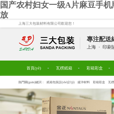
国产农村妇女一级A片麻豆手机
放
上海三大包裝材料有限公司歡迎您！
專注配送紙箱
上海
·
印刷協(
首頁(yè)
瓦楞紙箱
彩箱彩盒
熱門關(guān)鍵詞：
紙箱包裝設(shè)計(jì)
緩沖材料
彩箱彩盒
瓦