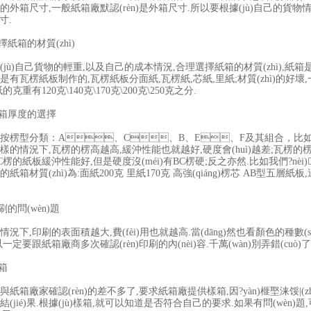
的外箱尺寸,一般紙箱廠默認(rèn)是外箱尺寸.所以要根據(jù)自己的貨物情
尺寸.
紙箱的材質(zhì)
ù)自己貨物的輕重,以及自己的成本情況,合理選擇紙箱的材質(zhì),紙箱
是有瓦楞紙板制作的,瓦楞紙板分面紙,瓦楞紙,芯紙,里紙;材質(zhì)的好壞,一
的克重有120克\140克\170克\200克\250克之分.
箱厚度的選擇
型分類：A、C、B、E、F及其組合，比如：AB楞
樣的情況下,瓦楞的楞高越高,緩沖性能也就越好,硬度會(huì)越差;瓦楞
楞的紙板緩沖性能好,但是硬度沒(méi)有BC楞硬;反之亦然.比如我們?nèi)
紙箱材質(zhì)為:面紙200克 里紙170克 高強(qiáng)楞芯 AB型五層紙板,這個(
的問(wèn)題
,印刷的表面積越大,費(fèi)用也就越高.當(dāng)然也看顏色的種數(sh
一定要跟紙箱廠商多次確認(rèn)印刷的內(nèi)容.千萬(wàn)別弄錯(cuò)了
箱
箱廠家確認(rèn)的差不多了,要求紙箱廠提供樣箱,因?yàn)榧埾涞馁|(zh
結(jié)果.根據(jù)樣箱,就可以知道是否符合自己的要求.如果有問(wèn