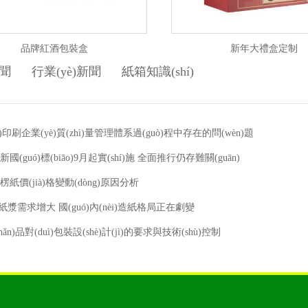
品牌紅酒包裝盒
新年大禮盒定制
聞
行業(yè)新聞
紙箱知識(shí)
ó)印刷企業(yè)質(zhì)量管理體系過(guò)程中存在的問(wèn)題
國(guó)標(biāo)9月起實(shí)施 全面推行仍存難關(guān)
瓦楞紙價(jià)格變動(dòng)原因分析
)口紙漿需求增大 國(guó)內(nèi)造紙格局正在劇變
ǎn)品對(duì)包裝設(shè)計(jì)的要求與技術(shù)控制