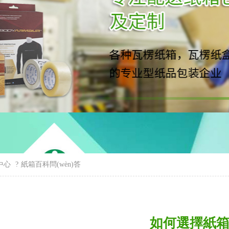
中心
?
紙箱百科問(wèn)答
如何選擇紙