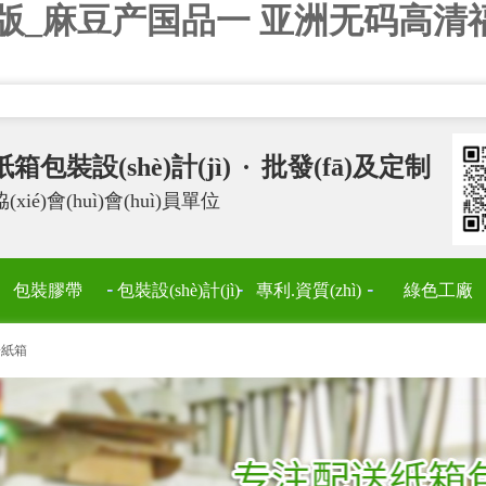
版_麻豆产国品一 亚洲无码高清
包裝設(shè)計(jì)
·
批發(fā)及定制
xié)會(huì)會(huì)員單位
包裝膠帶
包裝設(shè)計(jì)
專利.資質(zhì)
綠色工廠
楞紙箱