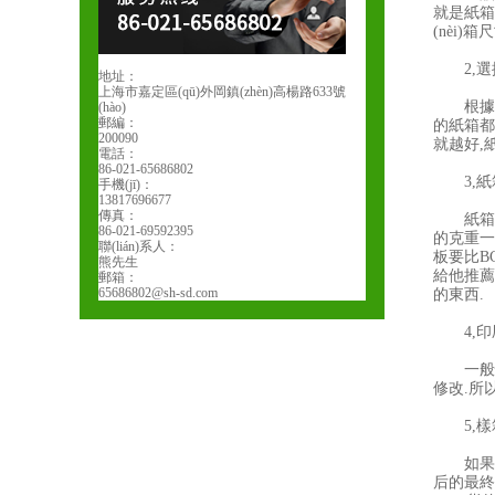
就是紙箱
(nèi)箱
2,選擇
地址：
上海市嘉定區(qū)外岡鎮(zhèn)高楊路633號
根據(j
(hào)
郵編：
的紙箱都
200090
就越好,紙
電話：
86-021-65686802
3,紙
手機(jī)：
13817696677
傳真：
紙箱按楞
86-021-69592395
的克重一
聯(lián)系人：
板要比BC
熊先生
給他推薦的
郵箱：
65686802@sh-sd.com
的東西.
4,印刷
一般情況下
修改.所以
5,樣
如果與紙
后的最終