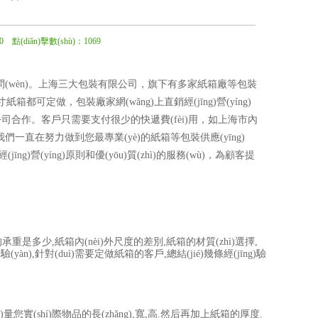
0 點(diǎn)擊數(shù)：
1069
n)。上海三大包裝有限公司，旗下有多家紙箱廠等包裝
寸紙箱都可定做，包裝廠家網(wǎng)上直銷經(jīng)營(yíng)
公司合作。客戶只需要支付很少的快遞費(fèi)用，如上海市內
。我們一直在努力做到您最專業(yè)的紙箱等包裝供應(yīng)
營(yíng)原則和優(yōu)質(zhì)的服務(wù)，為顧客提
承重是多少,紙箱內(nèi)外尺度的差別,紙箱的材質(zhì)選擇,
(yàn),針對(duì)需要定做紙箱的客戶,總結(jié)幾條經(jīng)驗
實(shí)際物品的長(zhǎng),寬,高.然后再加上紙箱的厚度.