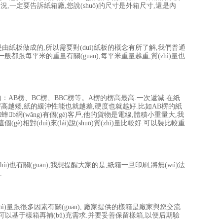
況,一定要告訴紙箱廠,您說(shuō)的尺寸是外箱尺寸,還是內
是由紙板做成的,所以需要對(duì)紙板的概念有所了解,我們普通
般都跟每平米的重量有關(guān),每平米重量越重,質(zhì)量也
、BC楞、BBC楞等。A楞的楞高最高.一次遞減.在紙
的楞高越矮,紙的緩沖性能也就越差,硬度也就越好.比如AB楞的紙
蟀b網(wǎng)有個(gè)客戶,他的貨物是電線,體積小重量大,我
gè)相對(duì)來(lái)說(shuō)質(zhì)量比較好.可以裝比較重
ù)也有關(guān),我想提醒大家的是,紙箱一旦印刷,將無(wú)法
.
ì)量跟很多因素有關(guān), 廠家提供的樣箱是廠家與您交流
)題,可以基于樣箱再補(bǔ)充需求.并要妥善保留樣箱,以便后期驗