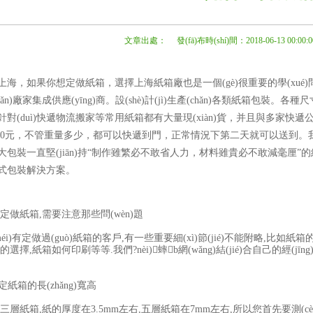
文章出處： 發(fā)布時(shí)間：2018-06-13 00:00:0
如果你想定做紙箱，選擇上海紙箱廠也是一個(gè)很重要的學(xué)問(wè
ǎn)廠家集成供應(yīng)商。設(shè)計(jì)生產(chǎn)各類紙箱包裝。各種尺
，針對(duì)快遞物流搬家等常用紙箱都有大量現(xiàn)貨，并且與多家快遞
)5-10元，不管重量多少，都可以快遞到門，正常情況下第二天就可以送到
包裝一直堅(jiān)持“制作雖繁必不敢省人力，材料雖貴必不敢減毫厘”的經(jīng)
包裝解決方案。
紙箱,需要注意那些問(wèn)題
)有定做過(guò)紙箱的客戶,有一些重要細(xì)節(jié)不能附略,比如紙箱的
選擇,紙箱如何印刷等等.我們?nèi)蟀b網(wǎng)結(jié)合自己的經(jīng)驗
紙箱的長(zhǎng)寬高
紙箱,紙的厚度在3.5mm左右,五層紙箱在7mm左右,所以您首先要測(cè)量您