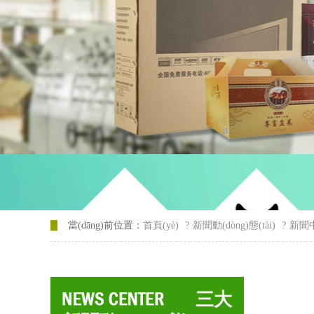
當(dāng)前位置：
首頁(yè)
?
新聞動(dòng)態(tài)
?
新聞
三大