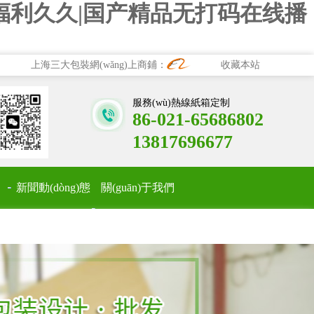
福利久久|国产精品无打码在线播
上海三大包裝網(wǎng)上商鋪：
收藏本站
服務(wù)熱線紙箱定制
86-021-65686802
13817696677
新聞動(dòng)態
關(guān)于我們
(tài)