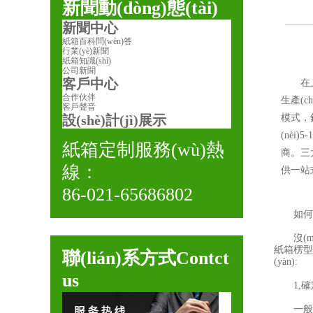
新聞動(dòng)態(tài)
新聞中心
紙箱百科問(wèn)答
行業(yè)新聞
紙箱知識(shí)
公司新聞
客戶中心
在上海，
合作伙伴
生產(ch
客戶聲音
設(shè)計(jì)展示
模式
(nèi
紙箱定制服務(wù)熱
商。三大
線：
供一站式
86-021-65686802
如何定做
沒(méi
紙箱楞型的
聯(lián)系方式
Contct
(yàn):
us
1,確定
一般三層