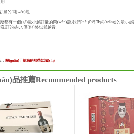
使用.
量的問(wèn)題
有一個(gè)最小起訂量的問(wèn)題,我們?nèi)蟀b網(wǎng)的
,訂的越少,價(jià)格也就越貴.
篇：
關(guān)于紙箱的那些知識(shí)
hǎn)品推薦
Recommended products