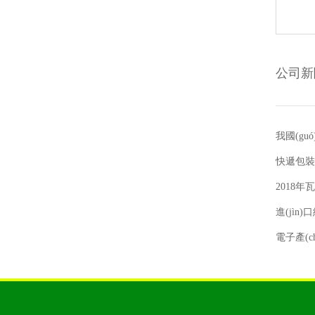
公司新
我國(gu
快遞包裝新
2018年
進(jìn
電子產(ch