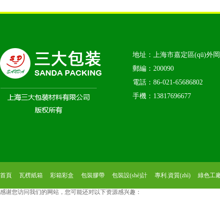
地址：上海市嘉定區(qū)外岡鎮
郵編：200090
電話：86-021-65686802
手機：13817696677
首頁
瓦楞紙箱
彩箱彩盒
包裝膠帶
包裝設(shè)計
專利.資質(zhì)
綠色工
感谢您访问我们的网站，您可能还对以下资源感兴趣：