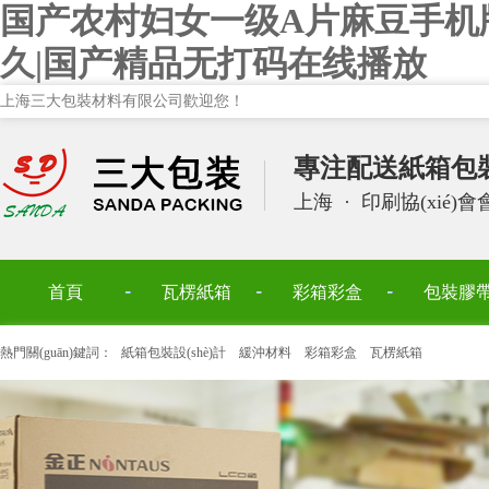
国产农村妇女一级A片麻豆手机
久|国产精品无打码在线播放
上海三大包裝材料有限公司歡迎您！
專注配送紙箱包裝設
上海
·
印刷協(xié)
首頁
瓦楞紙箱
彩箱彩盒
包裝膠
熱門關(guān)鍵詞：
紙箱包裝設(shè)計
緩沖材料
彩箱彩盒
瓦楞紙箱