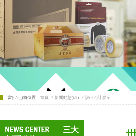
當(dāng)前位置：
首頁
?
新聞動態(tài)
?
設(shè)計展示
三大
世