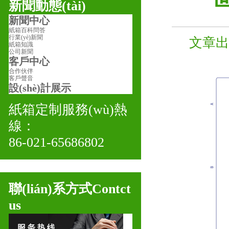
新聞動態(tài)
新聞中心
紙箱百科問答
行業(yè)新聞
文章出處
紙箱知識
公司新聞
客戶中心
合作伙伴
客戶聲音
設(shè)計展示
紙箱定制服務(wù)熱
線：
86-021-65686802
聯(lián)系方式
Contct
us