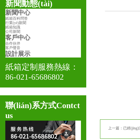
新聞動態(tài)
新聞中心
紙箱百科問答
行業(yè)新聞
紙箱知識
公司新聞
客戶中心
合作伙伴
客戶聲音
設計展示
紙箱定制服務熱線：
86-021-65686802
聯(lián)系方式
Contct
us
上一篇：已經(jīng