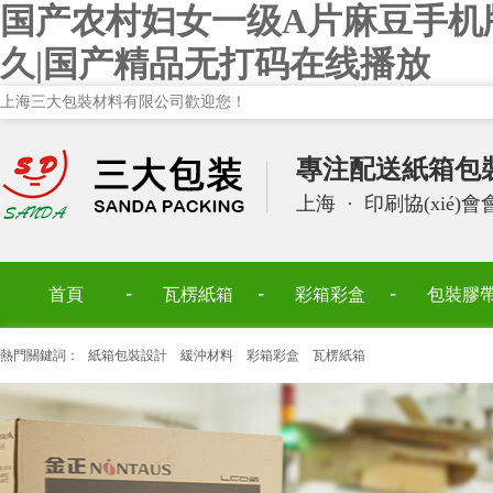
国产农村妇女一级A片麻豆手机
久|国产精品无打码在线播放
上海三大包裝材料有限公司歡迎您！
專注配送紙箱包
上海
·
印刷協(xié)
首頁
瓦楞紙箱
彩箱彩盒
包裝膠
熱門關鍵詞：
紙箱包裝設計
緩沖材料
彩箱彩盒
瓦楞紙箱