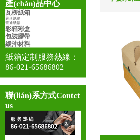
產(chǎn)品中心
瓦楞紙箱
異形紙箱
普通紙箱
彩箱彩盒
包裝膠帶
緩沖材料
紙箱定制服務熱線：
86-021-65686802
聯(lián)系方式
Contct
us