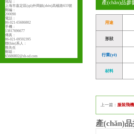
地址：
產(chǎn)品參數
上海市嘉定區(qū)外岡鎮(zhèn)高楊路633號
郵編：
200090
電話：
86-021-65686802
用途
手機：
13817696677
傳真：
形狀
86-021-69592395
聯(lián)系人：
熊先生
郵箱：
行業(yè)
65686802@sh-sd.com
材料
上一篇：
服裝飛機
產(chǎn)