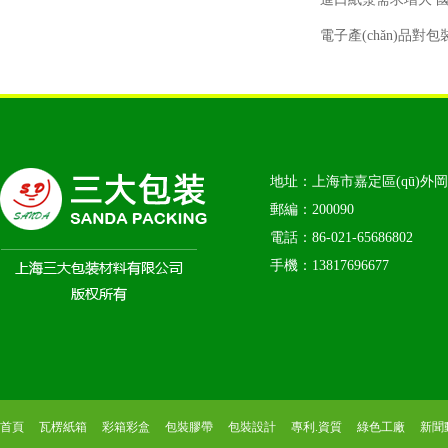
電子產(chǎn)品
地址：上海市嘉定區(qū)外岡鎮
郵編：200090
電話：86-021-65686802
手機：13817696677
首頁
瓦楞紙箱
彩箱彩盒
包裝膠帶
包裝設計
專利.資質
綠色工廠
新聞動