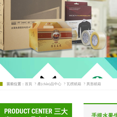
當前位置：
首頁
?
產(chǎn)品中心
?
瓦楞紙箱
?
異形紙箱
三大
手提水果