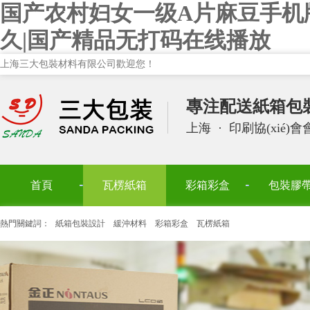
国产农村妇女一级A片麻豆手机
久|国产精品无打码在线播放
上海三大包裝材料有限公司歡迎您！
專注配送紙箱包
上海
·
印刷協(xié)
首頁
瓦楞紙箱
彩箱彩盒
包裝膠
熱門關鍵詞：
紙箱包裝設計
緩沖材料
彩箱彩盒
瓦楞紙箱