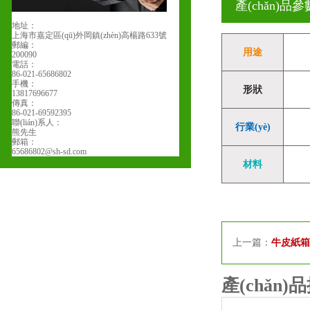
產(chǎn)品參數
地址：
上海市嘉定區(qū)外岡鎮(zhèn)高楊路633號
郵編：
用途
200090
電話：
86-021-65686802
手機：
形狀
13817696677
傳真：
86-021-69592395
聯(lián)系人：
行業(yè)
熊先生
郵箱：
65686802@sh-sd.com
材料
上一篇：
牛皮紙箱
產(chǎn)