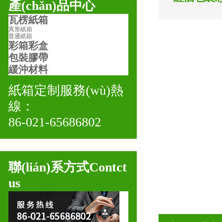
產(chǎn)品中心
瓦楞紙箱
異形紙箱
普通紙箱
彩箱彩盒
包裝膠帶
緩沖材料
紙箱定制服務(wù)熱
線：
86-021-65686802
聯(lián)系方式
Contct
us