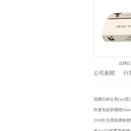
品牌紅
公司新聞
行業
我國印刷企業(yè)質
快遞包裝新國標(biāo
2018年瓦楞紙價格
進(jìn)口紙漿需求增