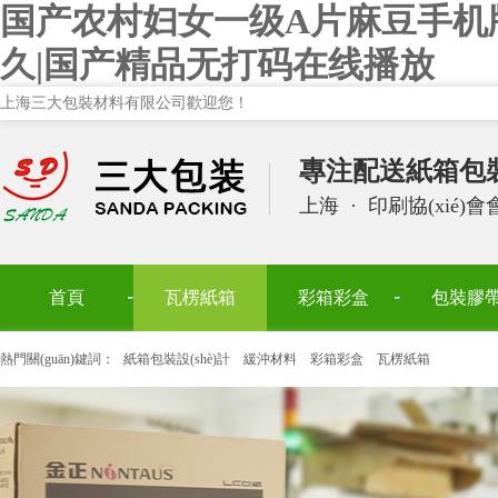
国产农村妇女一级A片麻豆手机
久|国产精品无打码在线播放
上海三大包裝材料有限公司歡迎您！
專注配送紙箱包裝設
上海
·
印刷協(xié)
首頁
瓦楞紙箱
彩箱彩盒
包裝膠
熱門關(guān)鍵詞：
紙箱包裝設(shè)計
緩沖材料
彩箱彩盒
瓦楞紙箱