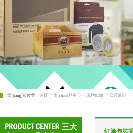
當(dāng)前位置：
首頁
?
產(chǎn)品中心
?
瓦楞紙箱
?
普通紙箱
三大
紅酒包裝