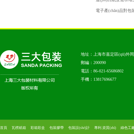
電子產(chǎn)品對包
地址：上海市嘉定區(qū)外岡鎮
郵編：200090
電話：86-021-65686802
手機：13817696677
首頁
瓦楞紙箱
彩箱彩盒
包裝膠帶
包裝設(shè)計
專利.資質(zhì)
綠色工