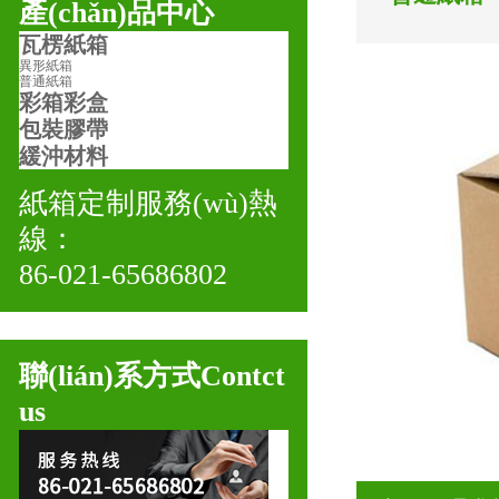
產(chǎn)品中心
瓦楞紙箱
異形紙箱
普通紙箱
彩箱彩盒
包裝膠帶
緩沖材料
紙箱定制服務(wù)熱
線：
86-021-65686802
聯(lián)系方式
Contct
us