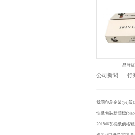
品牌紅
公司新聞
行業
我國印刷企業(yè)質
快遞包裝新國標(biāo)
2018年瓦楞紙價格
進(jìn)口紙漿需求增