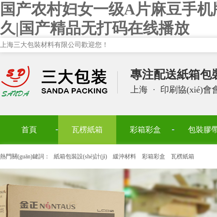
国产农村妇女一级A片麻豆手机
久|国产精品无打码在线播放
上海三大包裝材料有限公司歡迎您！
專注配送紙箱包裝設(
上海
·
印刷協(xié)
首頁
瓦楞紙箱
彩箱彩盒
包裝膠
熱門關(guān)鍵詞：
紙箱包裝設(shè)計(jì)
緩沖材料
彩箱彩盒
瓦楞紙箱