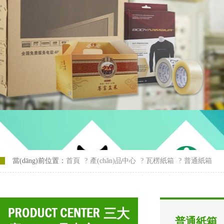
當(dāng)前位置：
首頁
?
產(chǎn)品中心
?
瓦楞紙箱
?
普通紙箱
三大
普通紙箱