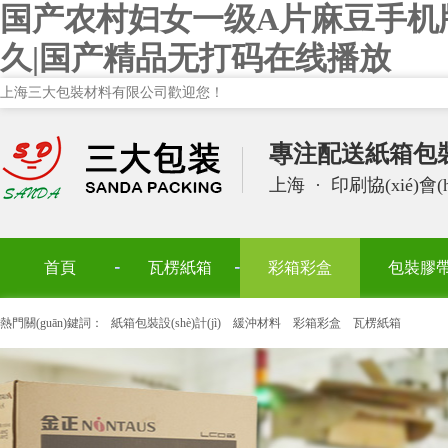
国产农村妇女一级A片麻豆手机
久|国产精品无打码在线播放
上海三大包裝材料有限公司歡迎您！
專注配送紙箱包裝設(
上海
·
印刷協(xié)會(
首頁
瓦楞紙箱
彩箱彩盒
包裝膠
熱門關(guān)鍵詞：
紙箱包裝設(shè)計(jì)
緩沖材料
彩箱彩盒
瓦楞紙箱