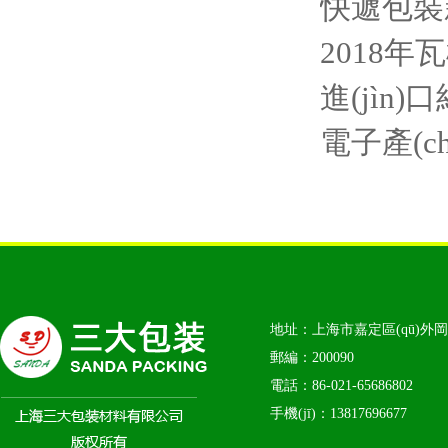
快遞包裝新
2018年瓦
進(jìn
電子產(ch
地址：上海市嘉定區(qū)外岡鎮(z
郵編：200090
電話：86-021-65686802
手機(jī)：13817696677