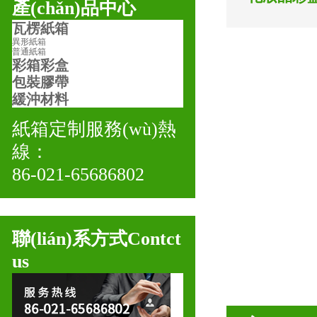
產(chǎn)品中心
瓦楞紙箱
異形紙箱
普通紙箱
彩箱彩盒
包裝膠帶
緩沖材料
紙箱定制服務(wù)熱
線：
86-021-65686802
聯(lián)系方式
Contct
us