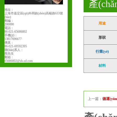
產(chǎ
地址：
上海市嘉定區(qū)外岡鎮(zhèn)高楊路633號
(hào)
郵編：
用途
200090
電話：
86-021-65686802
手機(jī)：
形狀
13817696677
傳真：
86-021-69592395
聯(lián)系人：
行業(yè)
熊先生
郵箱：
65686802@sh-sd.com
材料
上一篇：
德運(yù