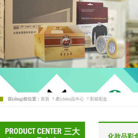
當(dāng)前位置：
首頁
?
產(chǎn)品中心
?
彩箱彩盒
三大
化妝品彩