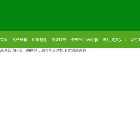
首頁
瓦楞紙箱
彩箱彩盒
包裝膠帶
包裝設(shè)計(jì)
專利.資質(zhì)
綠色
感谢您访问我们的网站，您可能还对以下资源感兴趣：