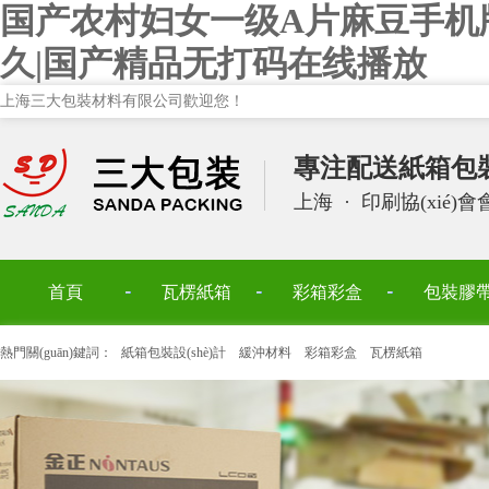
国产农村妇女一级A片麻豆手机
久|国产精品无打码在线播放
上海三大包裝材料有限公司歡迎您！
專注配送紙箱包裝設
上海
·
印刷協(xié)
首頁
瓦楞紙箱
彩箱彩盒
包裝膠
熱門關(guān)鍵詞：
紙箱包裝設(shè)計
緩沖材料
彩箱彩盒
瓦楞紙箱