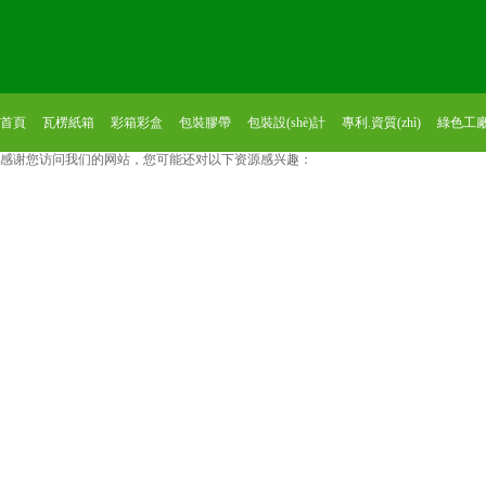
首頁
瓦楞紙箱
彩箱彩盒
包裝膠帶
包裝設(shè)計
專利.資質(zhì)
綠色工
感谢您访问我们的网站，您可能还对以下资源感兴趣：