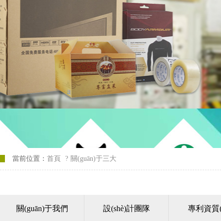
當前位置：
首頁
?
關(guān)于三大
關(guān)于我們
設(shè)計團隊
專利資質(z