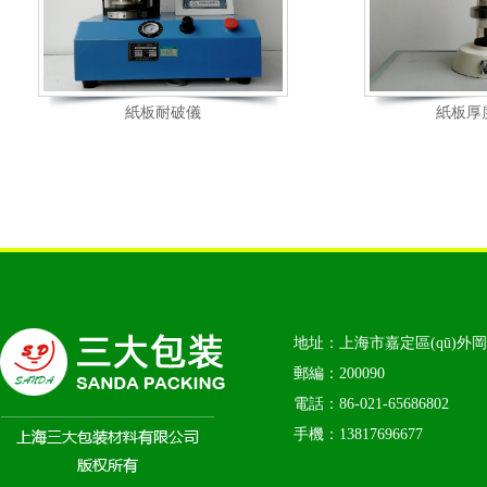
紙板耐破儀
紙板厚
地址：上海市嘉定區(qū)外岡鎮
郵編：200090
電話：86-021-65686802
手機：13817696677