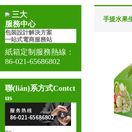
三大
手提水果
服務中心
包裝設計解決方案
一站式電商服務站
紙箱定制服務熱線：
86-021-65686802
聯(lián)系方式
Contct
us
地址：