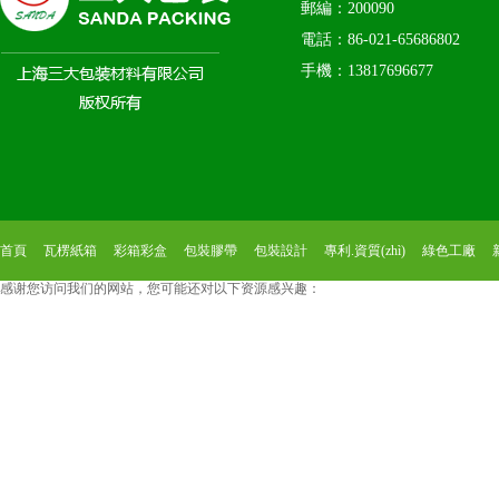
郵編：200090
電話：86-021-65686802
手機：13817696677
首頁
瓦楞紙箱
彩箱彩盒
包裝膠帶
包裝設計
專利.資質(zhì)
綠色工廠
感谢您访问我们的网站，您可能还对以下资源感兴趣：