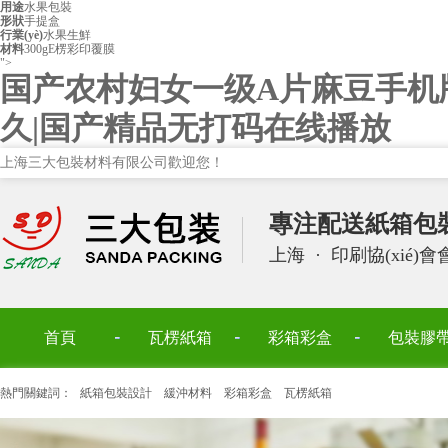
用途
水果包裝
形狀
手提盒
行業(yè)
水果生鮮
材料
300gE楞彩印覆膜
">
国产农村妇女一级A片麻豆手机
久|国产精品无打码在线播放
上海三大包裝材料有限公司歡迎您！
專注配送紙箱包
上海
·
印刷協(xié)
首頁
瓦楞紙箱
彩箱彩盒
包裝膠
熱門關鍵詞：
紙箱包裝設計
緩沖材料
彩箱彩盒
瓦楞紙箱