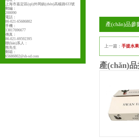
上海市嘉定區(qū)外岡鎮(zhèn)高楊路633號
郵編：
200090
電話：
86-021-65686802
產(chǎn)品參數
手機：
13817696677
傳真：
86-021-69592395
聯(lián)系人：
上一篇：
手提水果
熊先生
郵箱：
65686802@sh-sd.com
產(chǎn)