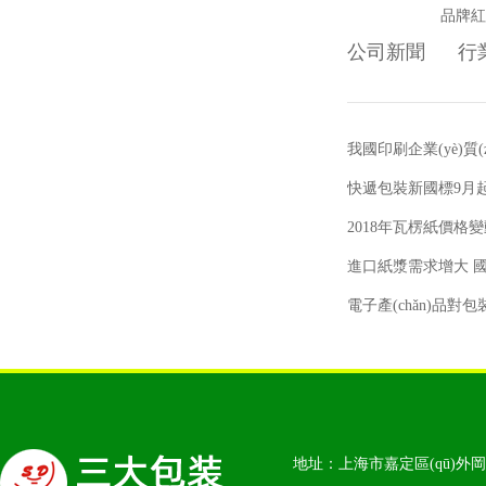
品牌紅
公司新聞
行業
我國印刷企業(yè)質
快遞包裝新國標9月
2018年瓦楞紙價格
進口紙漿需求增大 國
電子產(chǎn)品
地址：上海市嘉定區(qū)外岡鎮